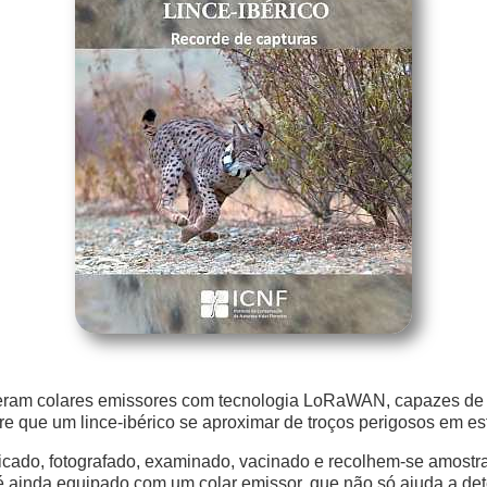
eberam colares emissores com tecnologia LoRaWAN, capazes d
e que um lince-ibérico se aproximar de troços perigosos em es
icado, fotografado, examinado, vacinado e recolhem-se amostra
 é ainda equipado com um colar emissor, que não só ajuda a de