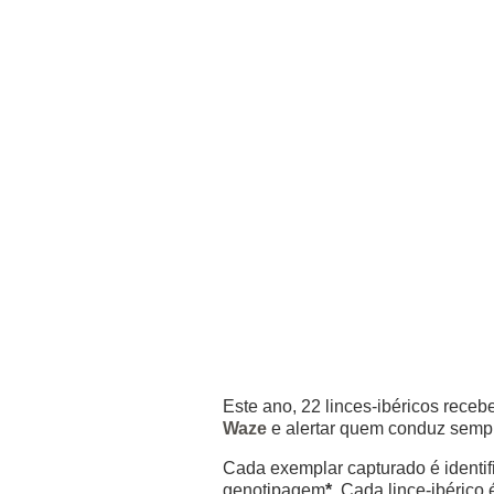
Este ano, 22 linces-ibéricos rec
Waze
e alertar quem conduz sempr
Cada exemplar capturado é identif
genotipagem
*
. Cada lince-ibérico